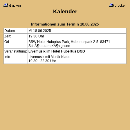
Kalender
Informationen zum Termin 18.06.2025
Datum:
Mi 18.06.2025
Zeit:
19:30 Uhr
Ort:
BSW Hotel Hubertus Park, Hubertuspark 2-5, 83471
SchÃ¶nau am KÃ¶nigssee
Veranstaltung:
Livemusik im Hotel Hubertus BGD
Info:
Livemusik mit Musik-Klaus
19:30 - 22:30 Uhr