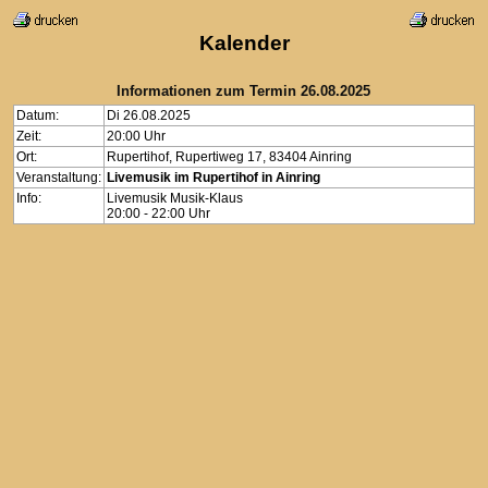
Kalender
Informationen zum Termin 26.08.2025
Datum:
Di 26.08.2025
Zeit:
20:00 Uhr
Ort:
Rupertihof, Rupertiweg 17, 83404 Ainring
Veranstaltung:
Livemusik im Rupertihof in Ainring
Info:
Livemusik Musik-Klaus
20:00 - 22:00 Uhr