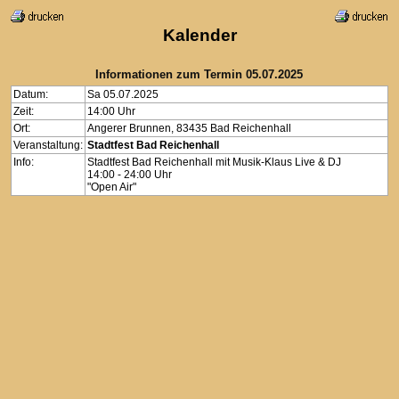
Kalender
Informationen zum Termin 05.07.2025
Datum:
Sa 05.07.2025
Zeit:
14:00 Uhr
Ort:
Angerer Brunnen, 83435 Bad Reichenhall
Veranstaltung:
Stadtfest Bad Reichenhall
Info:
Stadtfest Bad Reichenhall mit Musik-Klaus Live & DJ
14:00 - 24:00 Uhr
"Open Air"