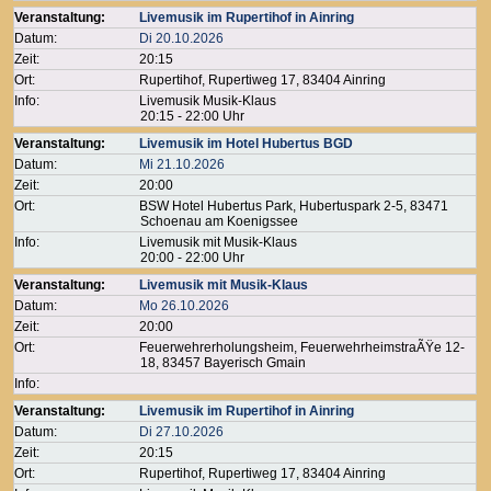
Veranstaltung:
Livemusik im Rupertihof in Ainring
Datum:
Di 20.10.2026
Zeit:
20:15
Ort:
Rupertihof, Rupertiweg 17, 83404 Ainring
Info:
Livemusik Musik-Klaus
20:15 - 22:00 Uhr
Veranstaltung:
Livemusik im Hotel Hubertus BGD
Datum:
Mi 21.10.2026
Zeit:
20:00
Ort:
BSW Hotel Hubertus Park, Hubertuspark 2-5, 83471
Schoenau am Koenigssee
Info:
Livemusik mit Musik-Klaus
20:00 - 22:00 Uhr
Veranstaltung:
Livemusik mit Musik-Klaus
Datum:
Mo 26.10.2026
Zeit:
20:00
Ort:
Feuerwehrerholungsheim, FeuerwehrheimstraÃŸe 12-
18, 83457 Bayerisch Gmain
Info:
Veranstaltung:
Livemusik im Rupertihof in Ainring
Datum:
Di 27.10.2026
Zeit:
20:15
Ort:
Rupertihof, Rupertiweg 17, 83404 Ainring