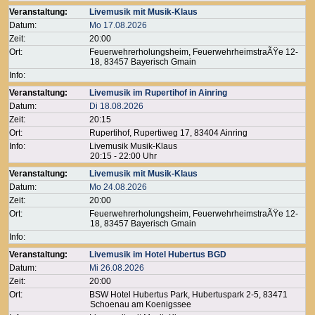
Veranstaltung:
Livemusik mit Musik-Klaus
Datum:
Mo 17.08.2026
Zeit:
20:00
Ort:
Feuerwehrerholungsheim, FeuerwehrheimstraÃŸe 12-
18, 83457 Bayerisch Gmain
Info:
Veranstaltung:
Livemusik im Rupertihof in Ainring
Datum:
Di 18.08.2026
Zeit:
20:15
Ort:
Rupertihof, Rupertiweg 17, 83404 Ainring
Info:
Livemusik Musik-Klaus
20:15 - 22:00 Uhr
Veranstaltung:
Livemusik mit Musik-Klaus
Datum:
Mo 24.08.2026
Zeit:
20:00
Ort:
Feuerwehrerholungsheim, FeuerwehrheimstraÃŸe 12-
18, 83457 Bayerisch Gmain
Info:
Veranstaltung:
Livemusik im Hotel Hubertus BGD
Datum:
Mi 26.08.2026
Zeit:
20:00
Ort:
BSW Hotel Hubertus Park, Hubertuspark 2-5, 83471
Schoenau am Koenigssee