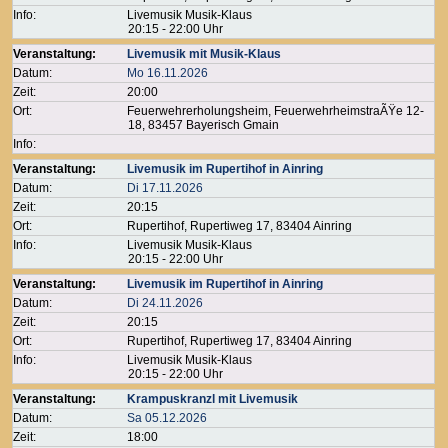
Info:
Livemusik Musik-Klaus
20:15 - 22:00 Uhr
Veranstaltung:
Livemusik mit Musik-Klaus
Datum:
Mo 16.11.2026
Zeit:
20:00
Ort:
Feuerwehrerholungsheim, FeuerwehrheimstraÃŸe 12-
18, 83457 Bayerisch Gmain
Info:
Veranstaltung:
Livemusik im Rupertihof in Ainring
Datum:
Di 17.11.2026
Zeit:
20:15
Ort:
Rupertihof, Rupertiweg 17, 83404 Ainring
Info:
Livemusik Musik-Klaus
20:15 - 22:00 Uhr
Veranstaltung:
Livemusik im Rupertihof in Ainring
Datum:
Di 24.11.2026
Zeit:
20:15
Ort:
Rupertihof, Rupertiweg 17, 83404 Ainring
Info:
Livemusik Musik-Klaus
20:15 - 22:00 Uhr
Veranstaltung:
Krampuskranzl mit Livemusik
Datum:
Sa 05.12.2026
Zeit:
18:00