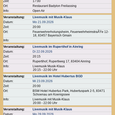
Zeit:
17:00
Ort:
Restaurant Badylon Freilassing
Info:
Open Air
Veranstaltung:
Livemusik mit Musik-Klaus
Datum:
Mo 21.09.2026
Zeit:
20:00
Ort:
Feuerwehrerholungsheim, FeuerwehrheimstraÃŸe 12-
18, 83457 Bayerisch Gmain
Info:
Veranstaltung:
Livemusik im Rupertihof in Ainring
Datum:
Di 22.09.2026
Zeit:
20:15
Ort:
Rupertihof, Rupertiweg 17, 83404 Ainring
Info:
Livemusik Musik-Klaus
20:15 - 22:00 Uhr
Veranstaltung:
Livemusik im Hotel Hubertus BGD
Datum:
Mi 23.09.2026
Zeit:
20:00
Ort:
BSW Hotel Hubertus Park, Hubertuspark 2-5, 83471
Schoenau am Koenigssee
Info:
Livemusik mit Musik-Klaus
20:00 - 22:00 Uhr
Veranstaltung:
Livemusik mit Musik-Klaus
Datum:
Mo 28.09.2026