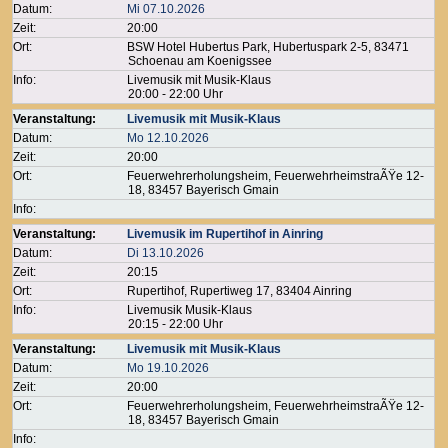
Datum:
Mi 07.10.2026
Zeit:
20:00
Ort:
BSW Hotel Hubertus Park, Hubertuspark 2-5, 83471
Schoenau am Koenigssee
Info:
Livemusik mit Musik-Klaus
20:00 - 22:00 Uhr
Veranstaltung:
Livemusik mit Musik-Klaus
Datum:
Mo 12.10.2026
Zeit:
20:00
Ort:
Feuerwehrerholungsheim, FeuerwehrheimstraÃŸe 12-
18, 83457 Bayerisch Gmain
Info:
Veranstaltung:
Livemusik im Rupertihof in Ainring
Datum:
Di 13.10.2026
Zeit:
20:15
Ort:
Rupertihof, Rupertiweg 17, 83404 Ainring
Info:
Livemusik Musik-Klaus
20:15 - 22:00 Uhr
Veranstaltung:
Livemusik mit Musik-Klaus
Datum:
Mo 19.10.2026
Zeit:
20:00
Ort:
Feuerwehrerholungsheim, FeuerwehrheimstraÃŸe 12-
18, 83457 Bayerisch Gmain
Info: