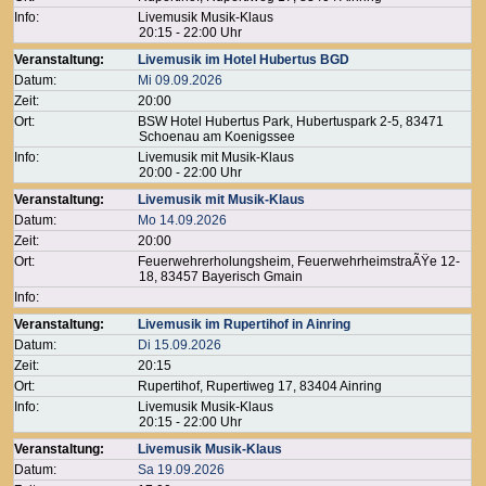
Info:
Livemusik Musik-Klaus
20:15 - 22:00 Uhr
Veranstaltung:
Livemusik im Hotel Hubertus BGD
Datum:
Mi 09.09.2026
Zeit:
20:00
Ort:
BSW Hotel Hubertus Park, Hubertuspark 2-5, 83471
Schoenau am Koenigssee
Info:
Livemusik mit Musik-Klaus
20:00 - 22:00 Uhr
Veranstaltung:
Livemusik mit Musik-Klaus
Datum:
Mo 14.09.2026
Zeit:
20:00
Ort:
Feuerwehrerholungsheim, FeuerwehrheimstraÃŸe 12-
18, 83457 Bayerisch Gmain
Info:
Veranstaltung:
Livemusik im Rupertihof in Ainring
Datum:
Di 15.09.2026
Zeit:
20:15
Ort:
Rupertihof, Rupertiweg 17, 83404 Ainring
Info:
Livemusik Musik-Klaus
20:15 - 22:00 Uhr
Veranstaltung:
Livemusik Musik-Klaus
Datum:
Sa 19.09.2026